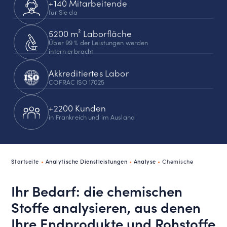
+140 Mitarbeitende
für Sie da
5200 m² Laborfläche
Über 99 % der Leistungen werden
intern erbracht
Akkreditiertes Labor
COFRAC ISO 17025
+2200 Kunden
in Frankreich und im Ausland
Startseite
•
Analytische Dienstleistungen
•
Analyse
•
Chemische
Ihr Bedarf: die chemischen
Stoffe analysieren, aus denen
Ihre Endprodukte und Rohstoffe