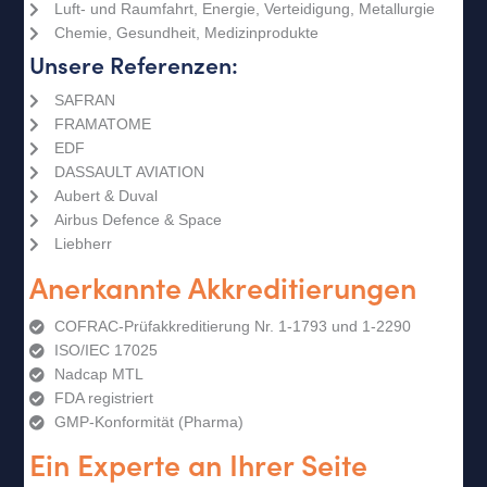
Luft- und Raumfahrt, Energie, Verteidigung, Metallurgie
Chemie, Gesundheit, Medizinprodukte
Unsere Referenzen:
SAFRAN
FRAMATOME
EDF
DASSAULT AVIATION
Aubert & Duval
Airbus Defence & Space
Liebherr
Anerkannte Akkreditierungen
COFRAC-Prüfakkreditierung Nr. 1-1793 und 1-2290​
ISO/IEC 17025​
Nadcap MTL​
FDA registriert​
GMP-Konformität (Pharma)​
Ein Experte an Ihrer Seite