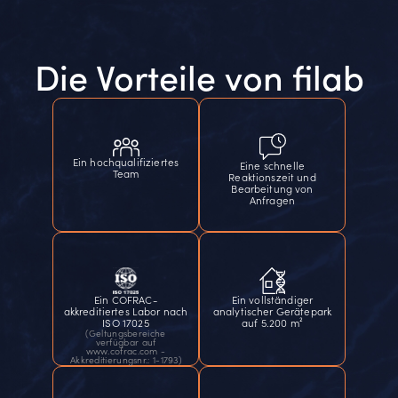
Die Vorteile von filab
Ein hochqualifiziertes
Eine schnelle
Team
Reaktionszeit und
Bearbeitung von
Anfragen
Ein COFRAC-
Ein vollständiger
akkreditiertes Labor nach
analytischer Gerätepark
ISO 17025
auf 5.200 m²
(Geltungsbereiche
verfügbar auf
www.cofrac.com -
Akkreditierungsnr.: 1-1793)