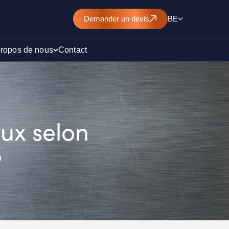
Demander un devis
BE
propos de nous
Contact
d’un
aux selon
nt de
5
)
ollution