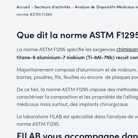
P
Accueil
•
Secteurs d’activités
•
Analyse de Dispositifs Médicaux 
R
norme ASTM F1295
Que dit la norme ASTM F1295
La norme ASTM F1295 spécifie les exigences
chimique
titane-6 aluminium-7 niobium (
Ti-6Al-7Nb)
recuit cor
Majoritairement composé d’aluminium et de niobium, le
barres, poudres, fils, feuilles ou encore de plaques po
De ce fait, la norme ASTM F1295 impose des méthodes 
caractériser la composition et les propriétés de l’allia
médicaux mais surtout, des implants chirurgicaux.
Le laboratoire FILAB est spécialisé dans l’analyse de 
norme ASTM F1295.
FILAB vous accompagne dans 