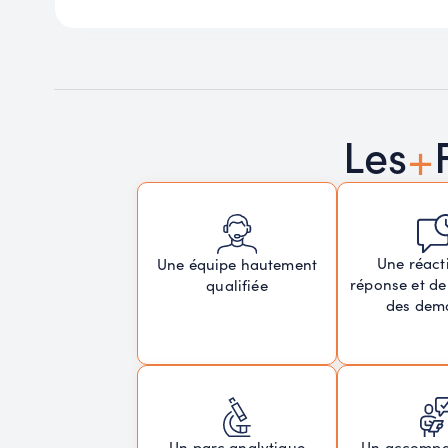
+
Les
Une réacti
Une équipe hautement
réponse et de
qualifiée
des dem
Un parc analytique
Un accomp