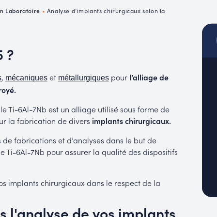
MUC
en Laboratoire
•
Analyse d’implants chirurgicaux selon la
EACH
 ?
,
et
pour
l’alliage de
s
mécaniques
métallurgiques
royé.
 Ti-6Al-7Nb est un alliage utilisé sous forme de
ur la fabrication de divers
implants chirurgicaux.
de fabrications et d’analyses dans le but de
ge Ti-6Al-7Nb pour assurer la qualité des dispositifs
vos implants chirurgicaux dans le respect de la
l'analyse de vos implants