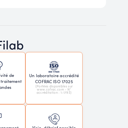
Filab
vité de
Un laboratoire accrédité
 traitement
COFRAC ISO 17025
(Portées disponibles sur
andes
www.cofrac.com - N°
accréditation : 1-1793)
agnement
Visio-débrief possible