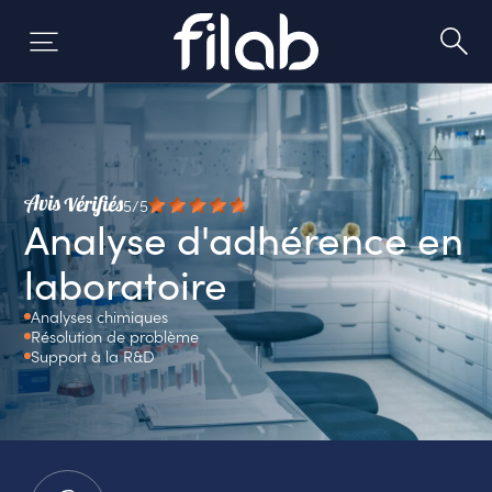
Skip
to
content
5/5
Analyse d'adhérence en
laboratoire
Analyses chimiques
Résolution de problème
Support à la R&D