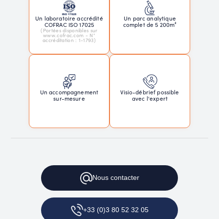
Un laboratoire accrédité
Un parc analytique
COFRAC ISO 17025
complet de 5 200m²
(Portées disponibles sur
www.cofrac.com - N°
accréditation : 1-1793)
Un accompagnement
Visio-débrief possible
sur-mesure
avec l'expert
Nous
contacter
+33 (0)3 80 52 32 05