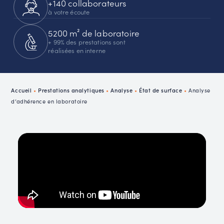
+140 collaborateurs
à votre écoute
5200 m² de laboratoire
+ 99% des prestations sont
réalisées en interne
Accueil
•
Prestations analytiques
•
Analyse
•
État de surface
•
Analyse
d’adhérence en laboratoire