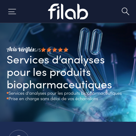
Skip
to
content
5/5
Services d’analyses
pour les produits
biopharmaceutiques
Services d'analyses pour les produits biopharmaceutiques
Prise en charge sans délai de vos échantillons