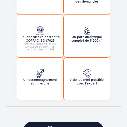
des demandes
Un laboratoire accrédité
Un parc analytique
COFRAC ISO 17025
complet de 5 200m²
(Portées disponibles sur
www.cofrac.com - N°
accréditation : 1-1793)
Un accompagnement
Visio-débrief possible
sur-mesure
avec l'expert