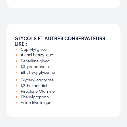
GLYCOLS ET AUTRES CONSERVATEURS-
LIKE :
Caprylyl glycol
Alcool benzylique
Pentylène glycol
1,3-propanediol
Ethylhexylglycérine
Glyceryl caprylate
1,2-hexanediol
Piroctone Olamine
Phenylpropanol
Acide lévulinique