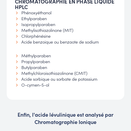
CHROMATOGRAPHIE EN PHASE LIQUIDE
HPLC
Phénoxyéthanol
Ethylparaben
Isopropylparaben
Methylisothiazolinone (MIT)
Chlorphénésine
Acide benzoique ou benzaote de sodium
Méthylparaben
Propylparaben
Butylparaben
Methylchloroisothiazolinone (CMIT)
Acide sorbique ou sorbate de potassium
O-cymen-5-ol
Enfin, l'acide lévulinique est analysé par
Chromatographie Ionique