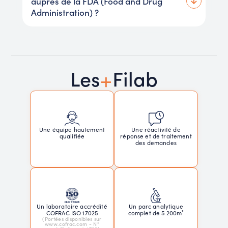
auprès de la FDA (Food and Drug
Administration) ?
+
Les
Filab
Une réactivité de
Une équipe hautement
réponse et de traitement
qualifiée
des demandes
Un laboratoire accrédité
Un parc analytique
COFRAC ISO 17025
complet de 5 200m²
(Portées disponibles sur
www.cofrac.com - N°