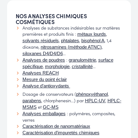
NOS ANALYSES CHIMIQUES
COSMÉTIQUES
Analyses de substances indésirables sur matières
premières et produits finis :
,
métaux lourds
,
,
, 1,4
solvants résiduels
phtalates
bisphénol A
dioxane,
,
nitrosamines
(méthode ATNC)
...
siloxanes D4/D4/D6
:
,
Analyses de poudres
granulométrie
surface
,
,
...
spécifique
morphologie
cristallinité
Analyses REACH
Mesure du point éclair
Analyse d’antioxydants
Dosage de conservateurs (
,
phénoxyéthanol
, chlorphenesin…) par
,
parabens
HPLC-UV
HPLC-
et
MSMS
GC-MS
: polymères, composites,
Analyses emballages
verres
Caractérisation de nanomatériaux
Caractérisation d’impuretés chimiques