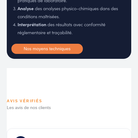
pratiques de laboratoire.
Analyse
des analyses physico-chimiques dans des
conditions maîtrisées.
Interprétation
des résultats avec conformité
réglementaire et traçabilité.
Nos moyens techniques
AVIS VÉRIFIÉS
Les avis de nos clients