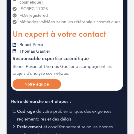
cosmétique)
ISO/IEC 17025​
FDA registered​
Méthodes validées selon les référentiels cosmétiques
Un expert à votre contact
Benoit Persin
Thomas Gautier
Responsable expertise cosmétique
Benoit Persin et Thomas Gautier accompagnent les
projets d’analyse cosmétique.
Notre équipe
Notre démarche en 4 étapes :
Cadrage
de votre problématique, des exigences
réglementaires et des délais.
Prélèvement
et conditionnement selon les bonnes