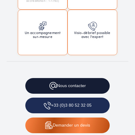
accréditation : 1-1793)
Un accompagnement
Visio-débrief possible
sur-mesure
avec l'expert
Nous
contacter
+33 (0)3 80 52 32 05
Demander
un devis