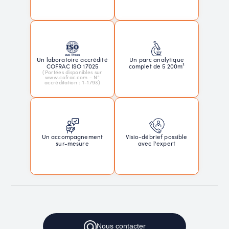
Un laboratoire accrédité
Un parc analytique
COFRAC ISO 17025
complet de 5 200m²
(Portées disponibles sur
www.cofrac.com - N°
accréditation : 1-1793)
Un accompagnement
Visio-débrief possible
sur-mesure
avec l'expert
Nous
contacter