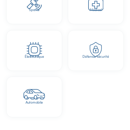
Spatial
Médical
Électronique
Défense/sécurité
Automobile