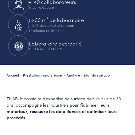
+140 collaborateurs
à votre écoute
5200 m² de laboratoire
+ 99% des prestations sont
réalisées en interne
Laboratoire accrédité
COFRAC ISO 17025
Accueil
•
Prestations analytiques
•
Analyse
•
État de surface
FILAB, laboratoire d’expertise de surface depuis plus de 30
ans, accompagne les industriels
pour fiabiliser leurs
matériaux, résoudre les défaillances et optimiser leurs
procédés
.