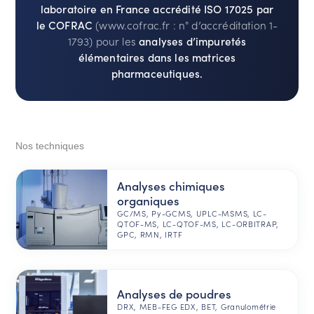
laboratoire en France accrédité ISO 17025 par
le COFRAC
(www.cofrac.fr : n° d’accréditation 1-
1793) pour les
analyses d’impuretés
élémentaires dans les matrices
pharmaceutiques.
Nos techniques
Analyses chimiques
organiques
GC/MS, Py-GCMS, UPLC-MSMS, LC-
QTOF-MS, LC-QTOF-MS, LC-ORBITRAP,
GPC, RMN, IRTF
Analyses de poudres
DRX, MEB-FEG EDX, BET, Granulométrie