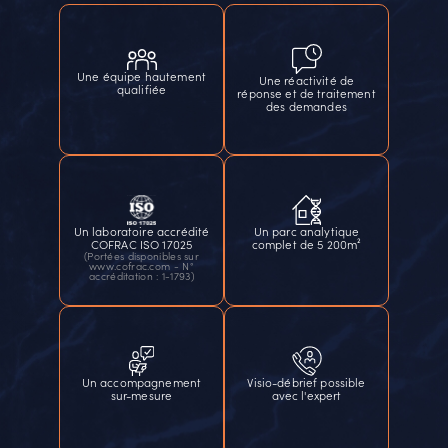
Une équipe hautement
Une réactivité de
qualifiée
réponse et de traitement
des demandes
Un laboratoire accrédité
Un parc analytique
COFRAC ISO 17025
complet de 5 200m²
(Portées disponibles sur
www.cofrac.com - N°
accréditation : 1-1793)
Un accompagnement
Visio-débrief possible
sur-mesure
avec l'expert