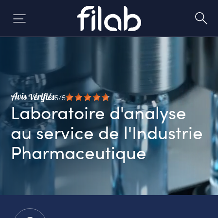
Skip
to
content
5/5
Laboratoire d'analyse
au service de l'Industrie
Pharmaceutique