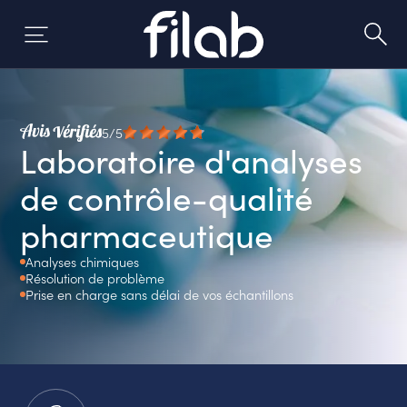
Skip
to
content
5/5
Laboratoire d'analyses
de contrôle-qualité
pharmaceutique
Analyses chimiques
Résolution de problème
Prise en charge sans délai de vos échantillons