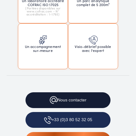
Un laboratoire accrédité
Un parc analytique
COFRAC ISO 17025
complet de 5 200m²
(Portées disponibles sur
www.cofrac.com - N°
accréditation : 1-1793)
Un accompagnement
Visio-débrief possible
sur-mesure
avec l'expert
Nous
contacter
+33 (0)3 80 52 32 05