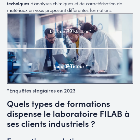
techniques
d’analyses chimiques et de caractérisation de
matériaux en vous proposant différentes formations.
100%
Taux de satisfaction*
100%
Taux de retour *
*Enquêtes stagiaires en 2023
Quels types de formations
dispense le laboratoire FILAB à
ses clients industriels ?