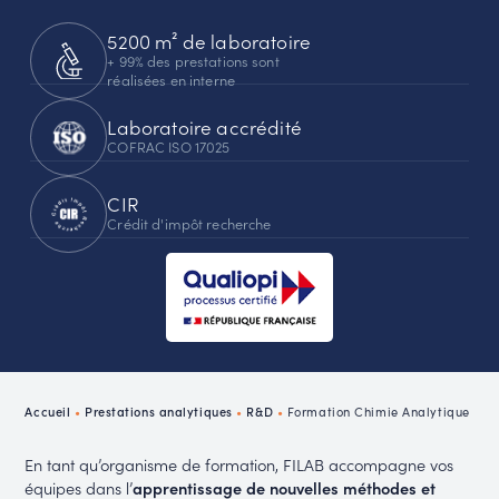
5200 m² de laboratoire
+ 99% des prestations sont
réalisées en interne
Laboratoire accrédité
COFRAC ISO 17025
CIR
Crédit d'impôt recherche
Accueil
•
Prestations analytiques
•
R&D
•
Formation Chimie Analytique
En tant qu’organisme de formation, FILAB accompagne vos
équipes dans l’
apprentissage de nouvelles méthodes
et