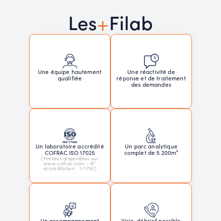
+
Les
Filab
Une réactivité de
Une équipe hautement
réponse et de traitement
qualifiée
des demandes
Un laboratoire accrédité
Un parc analytique
COFRAC ISO 17025
complet de 5 200m²
(Portées disponibles sur
www.cofrac.com - N°
accréditation : 1-1793)
Un accompagnement
Visio-débrief possible