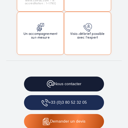
www.cofrac.com - N°
accréditation : 1-1793)
Un accompagnement
Visio-débrief possible
sur-mesure
avec l'expert
Nous
contacter
+33 (0)3 80 52 32 05
Demander
un devis