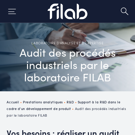
Skip
to
content
LABORATOIRE D'ANALYSE ET D'EXPERTISE
Audit des procédés
industriels par le
laboratoire FILAB
Accueil
•
Prestations analytiques
•
R&D
•
Support à la R&D dans le
cadre d’un développement de produit
•
Audit des procédés industriels
par le laboratoire FILAB
Vos besoins : réaliser un audit