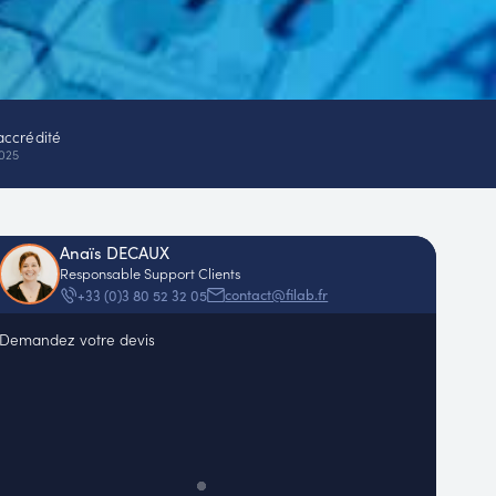
accrédité
025
Anaïs DECAUX
Responsable Support Clients
contact@filab.fr
+33 (0)3 80 52 32 05
Demandez votre devis