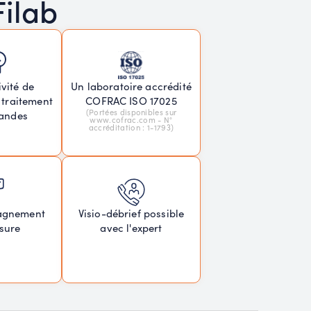
Filab
vité de
Un laboratoire accrédité
 traitement
COFRAC ISO 17025
(Portées disponibles sur
andes
www.cofrac.com - N°
accréditation : 1-1793)
agnement
Visio-débrief possible
sure
avec l'expert