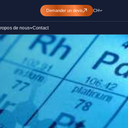
Demander
un devis
CH
propos de nous
Contact
d’un
nt de
)
ollution