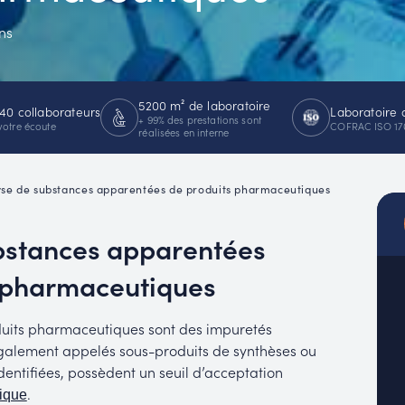
MUC
ns
EACH
5200 m² de laboratoire
40 collaborateurs
Laboratoire 
+ 99% des prestations sont
votre écoute
COFRAC ISO 17
réalisées en interne
se de substances apparentées de produits pharmaceutiques
ubstances apparentées
s pharmaceutiques
uits pharmaceutiques sont des impuretés
également appelés sous-produits de synthèses ou
entifiées, possèdent un seuil d’acceptation
.
ique