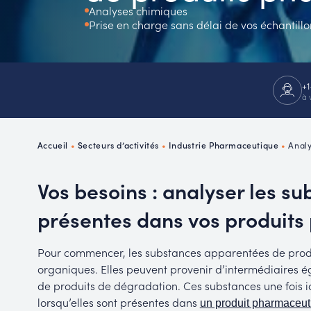
Analyses chimiques
P
Prise en charge sans délai de vos échantillo
R
+1
à 
Accueil
•
Secteurs d’activités
•
Industrie Pharmaceutique
•
Analy
Vos besoins : analyser les s
présentes dans vos produit
Pour commencer, les substances apparentées de prod
organiques. Elles peuvent provenir d’intermédiaires 
de produits de dégradation. Ces substances une fois id
lorsqu’elles sont présentes dans
un produit pharmaceut