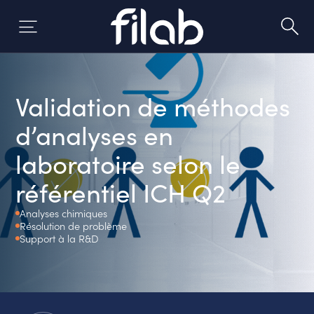
Skip
to
content
Validation de méthodes
d’analyses en
laboratoire selon le
référentiel ICH Q2
Analyses chimiques
Résolution de problème
Support à la R&D