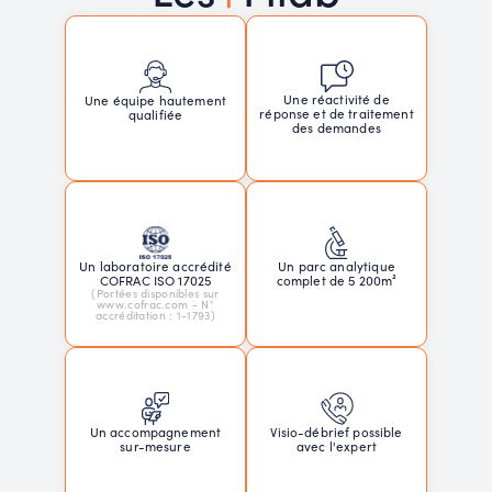
Une réactivité de
Une équipe hautement
réponse et de traitement
qualifiée
des demandes
Un laboratoire accrédité
Un parc analytique
COFRAC ISO 17025
complet de 5 200m²
(Portées disponibles sur
www.cofrac.com - N°
accréditation : 1-1793)
Un accompagnement
Visio-débrief possible
sur-mesure
avec l'expert