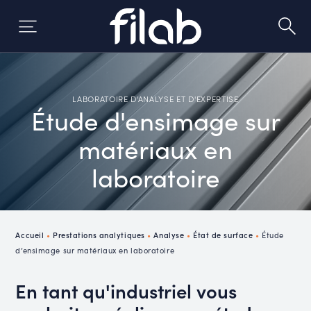
Skip
to
content
LABORATOIRE D'ANALYSE ET D'EXPERTISE
Étude d'ensimage sur
matériaux en
laboratoire
Accueil
•
Prestations analytiques
•
Analyse
•
État de surface
•
Étude
d’ensimage sur matériaux en laboratoire
En tant qu'industriel vous