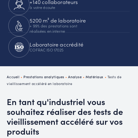
+140 collaborateurs
à votre écoute
5200 m² de laboratoire
+ 99% des prestations sont
réalisées en interne
Laboratoire accrédité
COFRAC ISO 17025
Accueil
•
Prestations analytiques
•
Analyse
•
Matériaux
•
Tests de
vieillissement accéléré en laboratoire
En tant qu'industriel vous
souhaitez réaliser des tests de
vieillissement accéléré sur vos
produits