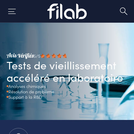
Skip
to
content
5/5
Tests de vieillissement
accéléré en laboratoire
Analyses chimiques
Résolution de problème
Support à la R&D