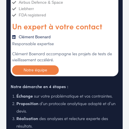
Airbus Defence & Space
Liebherr
FDA registered
Un expert à votre contact
Clément Boenard
Responsable expertise
Clément Boenard accompagne les projets de tests de
vieillissement accéléré.
Notre équipe
Notre démarche en 4 étapes :
Échange
sur votre problématique et vos contraintes.
Proposition
d’un protocole analytique adapté et d’un
devis.
Réalisation
des analyses et relecture experte des
résultats.