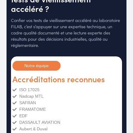
accéléré ?
Confier vos tests de vieillissement accéléré au laboratoire
FILAB, c’est s’appuyer sur une expertise technique, un
cadre qualité documenté et une lecture experte des
résultats pour des décisions industrielles, qualité ou
réglementaire.
Notre équipe
Accréditations reconnues
ISO 17025
Nadcap MTL
SAFRAN
FRAMATOME
EDF
DASSAULT AVIATION
Aubert & Duval