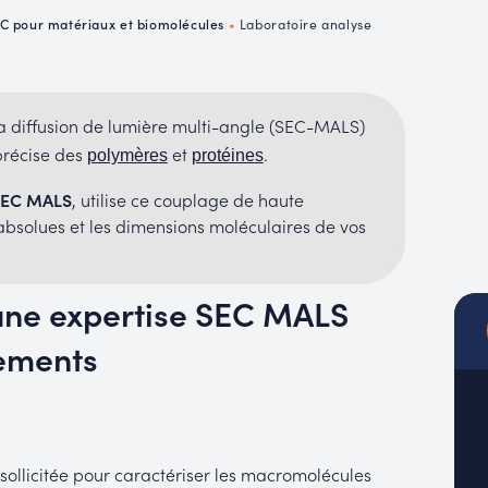
MUC
C pour matériaux et biomolécules
•
Laboratoire analyse
EACH
a diffusion de lumière multi-angle (SEC-MALS)
récise des
et
.
polymères
protéines
 SEC MALS
, utilise ce couplage de haute
bsolues et les dimensions moléculaires de vos
 une expertise SEC MALS
pements
 sollicitée pour caractériser les macromolécules