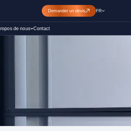
Demander
un devis
FR
propos de nous
Contact
d’un
nt de
)
ollution