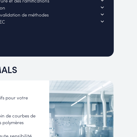
ture et des ramifications
ion
validation de méthodes
SEC
MALS
ifs pour votre
oin de courbes de
es polymères
ute sensibilité