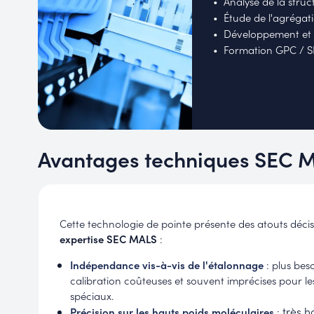
Analyse de la struc
Étude de l'agrégat
Développement et 
Formation GPC / 
Avantages techniques SEC 
Cette technologie de pointe présente des atouts décis
expertise SEC MALS
:
Indépendance vis-à-vis de l'étalonnage
: plus bes
calibration coûteuses et souvent imprécises pour l
spéciaux.
très ha
Précision sur les hauts poids moléculaires
: