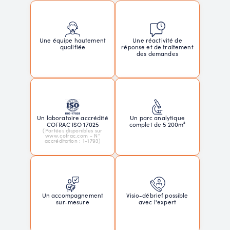
Une réactivité de
Une équipe hautement
réponse et de traitement
qualifiée
des demandes
Un laboratoire accrédité
Un parc analytique
COFRAC ISO 17025
complet de 5 200m²
(Portées disponibles sur
www.cofrac.com - N°
accréditation : 1-1793)
Un accompagnement
Visio-débrief possible
sur-mesure
avec l'expert