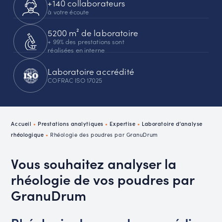
+140 collaborateurs
à votre écoute
5200 m² de laboratoire
+ 99% des prestations sont
réalisées en interne
Laboratoire accrédité
COFRAC ISO 17025
Accueil
•
Prestations analytiques
•
Expertise
•
Laboratoire d’analyse
rhéologique
•
Rhéologie des poudres par GranuDrum
Vous souhaitez analyser la
rhéologie de vos poudres par
GranuDrum