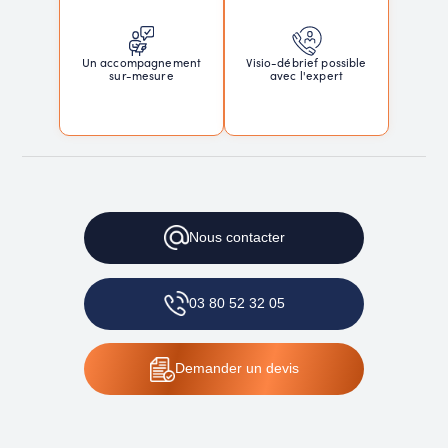
Un accompagnement
Visio-débrief possible
sur-mesure
avec l'expert
Nous
contacter
03 80 52 32 05
Demander
un devis