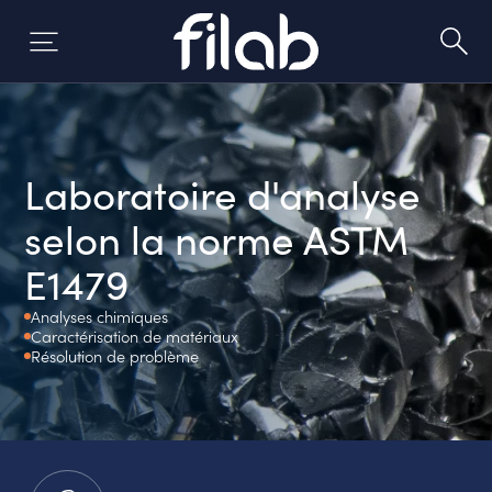
Aller
au
contenu
Laboratoire d'analyse
selon la norme ASTM
E1479
Analyses chimiques
Caractérisation de matériaux
Résolution de problème