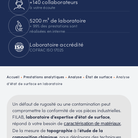
+140 collaborateurs
à votre écoute
5200 m² de laboratoire
+ 99% des prestations sont
réalisées en interne
Laboratoire accrédité
COFRAC ISO 17025
Accueil
•
Prestations analytiques
•
Analyse
•
État de surface
•
Analyse
d’état de surface en laboratoire
Un défaut de rugosité ou une contamination peut
compromettre la conformité de vos pièces industrielles.
FILAB,
laboratoire d’expertise d’état de surface
,
répond à votre besoin de
.
caractérisation de matériaux
De la mesure de
topographie
à l’
étude de la
composition chimique
, nous déployons des techniques