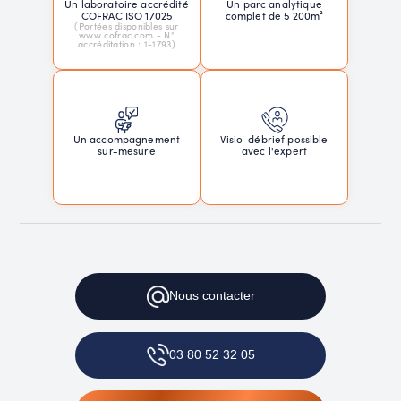
Un laboratoire accrédité
Un parc analytique
COFRAC ISO 17025
complet de 5 200m²
(Portées disponibles sur
www.cofrac.com - N°
accréditation : 1-1793)
Un accompagnement
Visio-débrief possible
sur-mesure
avec l'expert
Nous
contacter
03 80 52 32 05