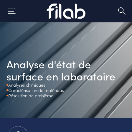
Aller
au
contenu
Analyse d'état de
surface en laboratoire
Analyses chimiques
Caractérisation de matériaux
Résolution de problème