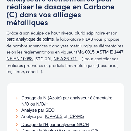
réaliser le dosage en Carbone
(C) dans vos alliages
métalliques
Grâce à son équipe de haut niveau pluridisciplinaire et son
, le laboratoire FILAB vous propose
parc analytique de pointe
de nombreux services d’analyses métallurgiques élémentaires
selon les règlementations en vigueur (
,
,
Ma-0015
ASTM E 1447
, JSTD 001,
, …) pour contrôler vos
NF EN 10088
NF A 36-711
matières premières et produits finis métalliques (base acier,
fer, titane, cobalt…).
Dosage du N (Azote) par analyseur élémentaire
N/O ou N/O/H
Analyse par SEO
Analyse par
et
ICP-AES
ICP-MS
Dosage de l’H par analyseur N/O/H
Dosage du Soufre (S) par analyseur C/S