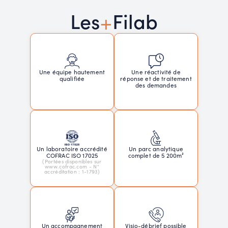
+
Les
Filab
Une réactivité de
Une équipe hautement
réponse et de traitement
qualifiée
des demandes
Un laboratoire accrédité
Un parc analytique
COFRAC ISO 17025
complet de 5 200m²
(Portées disponibles sur
www.cofrac.com - N°
accréditation : 1-1793)
Un accompagnement
Visio-débrief possible