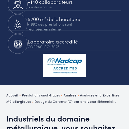
+140 collaborateurs
à votre écoute
5200 m² de laboratoire
+ 99% des prestations sont
réalisées en interne
Laboratoire accrédité
COFRAC ISO 17025
Accueil
•
Prestations analytiques
•
Analyse
•
Analyses et d’Expertises
Métallurgiques
•
Dosage du Carbone (C) par analyseur élémentaire
Industriels du domaine
métallurgique, vous souhaitez