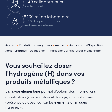
+140 collaborateurs
à votre écoute
5200 m² de laboratoire
+ 99% des prestations sont
réalisées en interne
Accueil
•
Prestations analytiques
•
Analyse
•
Analyses et d’Expertises
Métallurgiques
•
Dosage de l’Hydrogène par analyseur élémentaire
Vous souhaitez doser
l'hydrogène (H) dans vos
produits métalliques ?
L’
permet d’obtenir des informations
analyse élémentaire
quantitatives (concentration et dosage) ou qualitatives
(présence ou absence) sur les
éléments chimiques
C/H/O/N/S.