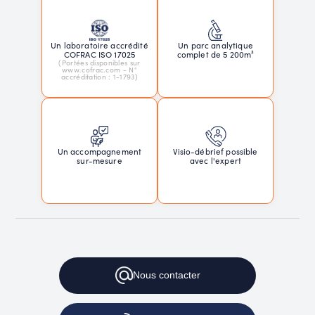
Un laboratoire accrédité
Un parc analytique
COFRAC ISO 17025
complet de 5 200m²
(Portées disponibles sur
www.cofrac.com - N°
accréditation : 1-1793)
Un accompagnement
Visio-débrief possible
sur-mesure
avec l'expert
Nous
contacter