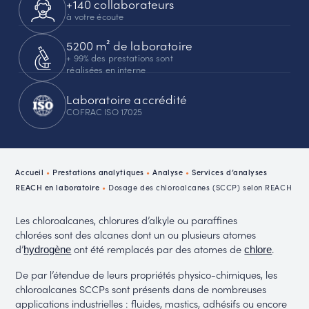
+140 collaborateurs
à votre écoute
5200 m² de laboratoire
+ 99% des prestations sont
réalisées en interne
Laboratoire accrédité
COFRAC ISO 17025
Accueil
•
Prestations analytiques
•
Analyse
•
Services d’analyses
REACH en laboratoire
•
Dosage des chloroalcanes (SCCP) selon REACH
Les chloroalcanes, chlorures d’alkyle ou paraffines
chlorées sont des alcanes dont un ou plusieurs atomes
d’
ont été remplacés par des atomes de
.
hydrogène
chlore
De par l’étendue de leurs propriétés physico-chimiques, les
chloroalcanes SCCPs sont présents dans de nombreuses
applications industrielles : fluides, mastics, adhésifs ou encore