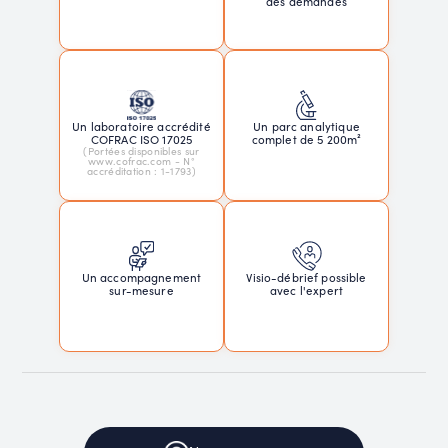
des demandes
Un laboratoire accrédité
Un parc analytique
COFRAC ISO 17025
complet de 5 200m²
(Portées disponibles sur
www.cofrac.com - N°
accréditation : 1-1793)
Un accompagnement
Visio-débrief possible
sur-mesure
avec l'expert