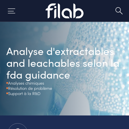
Aller
au
contenu
Analyse d'extractables
and leachables selon la
fda guidance
Analyses chimiques
Résolution de problème
Support à la R&D