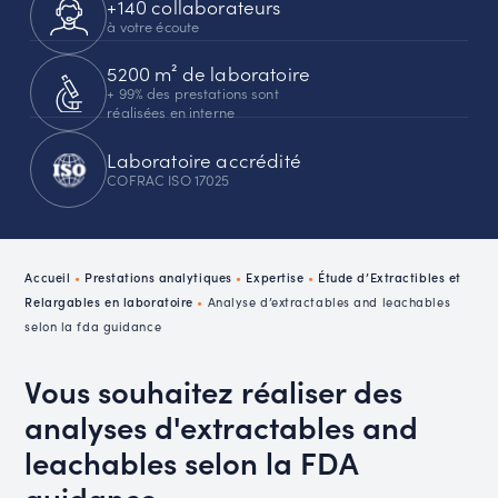
+140 collaborateurs
à votre écoute
5200 m² de laboratoire
+ 99% des prestations sont
réalisées en interne
Laboratoire accrédité
COFRAC ISO 17025
Accueil
•
Prestations analytiques
•
Expertise
•
Étude d’Extractibles et
Relargables en laboratoire
•
Analyse d’extractables and leachables
selon la fda guidance
Vous souhaitez réaliser des
analyses d'extractables and
leachables selon la FDA
guidance