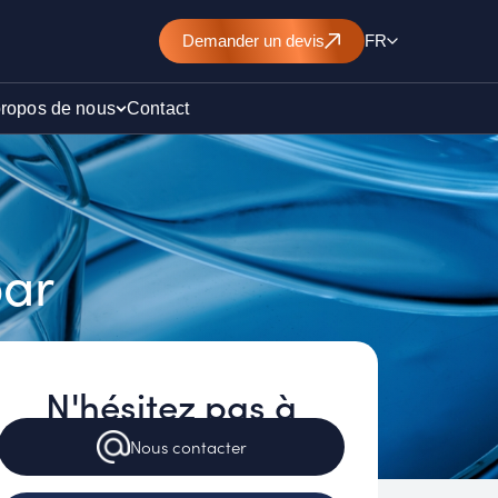
Demander
un devis
FR
propos de nous
Contact
d’un
par
nt de
N'hésitez pas à
)
Nous
contacter
ollution