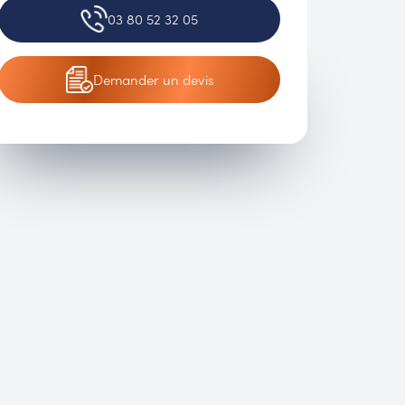
03 80 52 32 05
Demander
un devis