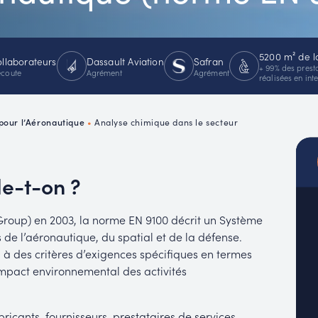
MUC
EACH
5200 m² de l
ollaborateurs
Dassault Aviation
Safran
+ 99% des prest
écoute
Agrément
Agrément
réalisées en int
 pour l’Aéronautique
•
Analyse chimique dans le secteur
le-t-on ?
Group) en 2003, la norme EN 9100 décrit un Système
e l’aéronautique, du spatial et de la défense.
 à des critères d’exigences spécifiques en termes
’impact environnemental des activités
icants, fournisseurs, prestataires de services,