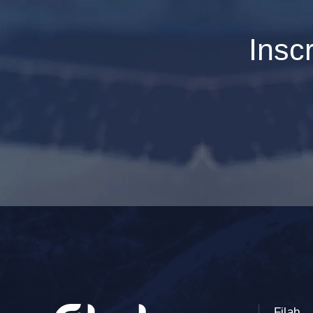
Insc
Filab