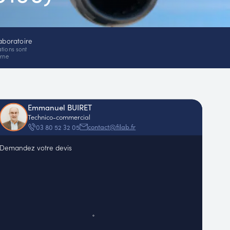
aboratoire
ations sont
erne
Emmanuel BUIRET
Technico-commercial
contact@filab.fr
03 80 52 32 05
Demandez votre devis