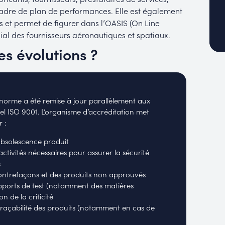
adre de plan de performances. Elle est également
s et permet de figurer dans l’OASIS (On Line
al des fournisseurs aéronautiques et spatiaux.
es évolutions ?
norme a été remise à jour parallèlement aux
iel ISO 9001. L’organisme d’accréditation met
 :
’obsolescence produit
activités nécessaires pour assurer la sécurité
s
ontrefaçons et des produits non approuvés
apports de test (notamment des matières
n de la criticité
a traçabilité des produits (notamment en cas de