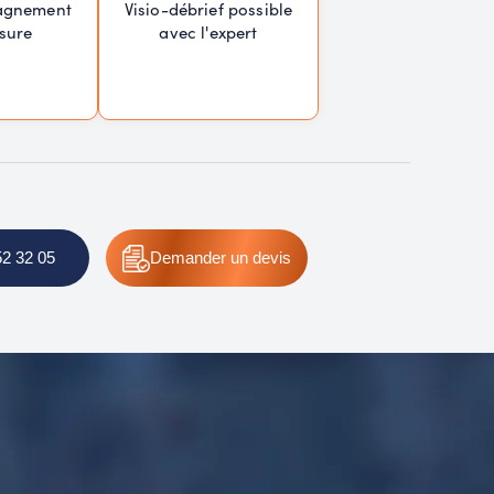
agnement
Visio-débrief possible
sure
avec l'expert
52 32 05
Demander
un devis