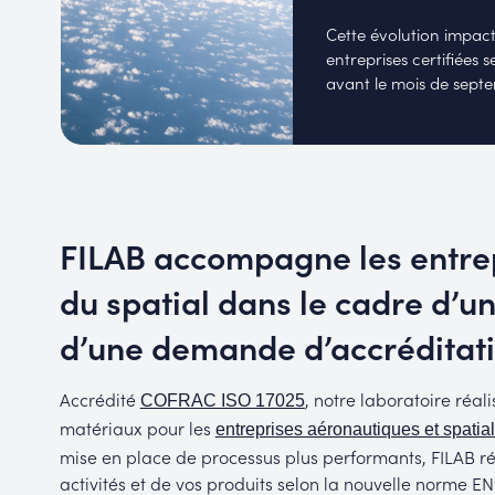
Cette évolution impacte
entreprises certifiées 
avant le mois de sept
FILAB accompagne les entrep
du spatial dans le cadre d’u
d’une demande d’accréditat
Accrédité
, notre laboratoire réa
COFRAC ISO 17025
matériaux pour les
entreprises aéronautiques et spatia
mise en place de processus plus performants, FILAB r
activités et de vos produits selon la nouvelle norme EN