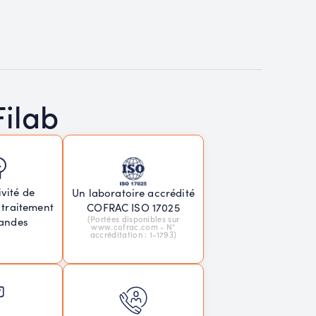
Filab
vité de
Un laboratoire accrédité
 traitement
COFRAC ISO 17025
(Portées disponibles sur
andes
www.cofrac.com - N°
accréditation : 1-1793)