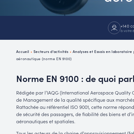
P
R
+140 c
à votre 
Accueil
•
Secteurs d’activités
•
Analyses et Essais en laboratoire
aéronautique (norme EN 9100)
Norme EN 9100 : de quoi par
Rédigée par l’IAQG (International Aerospace Quality 
de Management de la qualité spécifique aux marchés d
Rattachée au référentiel ISO 9001, cette norme répond
de sécurité des passagers, de fiabilité des biens et d
aéronautiques et spatiales.
Tous les acteurs de la chaine d’approvisionnement (fabr