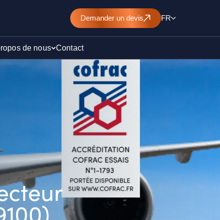
Demander
un devis
FR
propos de nous
Contact
d’un
nt de
ecteur
)
9100)
ollution