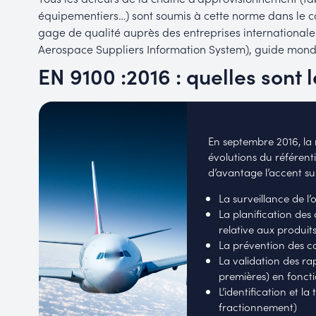
équipementiers…) sont soumis à cette norme dans le c
gage de qualité auprès des entreprises internationale
Aerospace Suppliers Information System), guide mondi
EN 9100 :2016 : quelles sont l
En septembre 2016, la 
évolutions du référent
d’avantage l’accent sur
La surveillance de l
La planification des 
relative aux produit
La prévention des c
La validation des r
premières) en fonctio
L’identification et l
fractionnement)