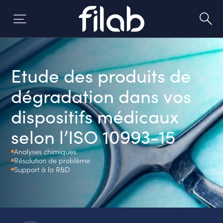
Skip
to
content
Etude des produits de
dégradation dans vos
dispositifs médicaux
selon l’ISO 10993-15
Analyses chimiques
Résolution de problème
Support à la R&D