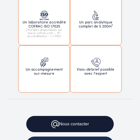
Un laboratoire accrédité
Un parc analytique
COFRAC ISO 17025
complet de 5 200m²
(Portées disponibles sur
www.cofrac.com - N°
accréditation : 1-1793)
Un accompagnement
Visio-débrief possible
sur-mesure
avec l'expert
Nous contacter