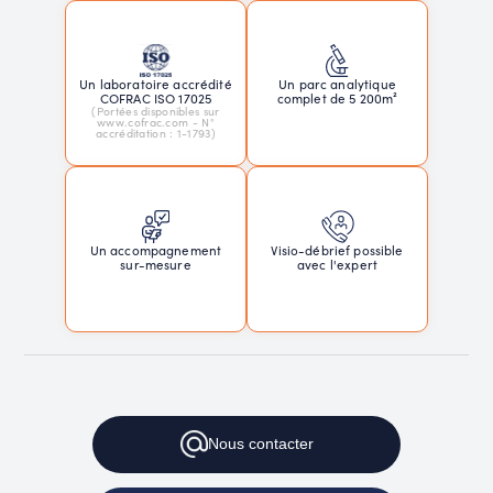
Un laboratoire accrédité
Un parc analytique
COFRAC ISO 17025
complet de 5 200m²
(Portées disponibles sur
www.cofrac.com - N°
accréditation : 1-1793)
Un accompagnement
Visio-débrief possible
sur-mesure
avec l'expert
Nous
contacter