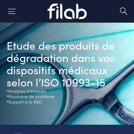
Aller
au
contenu
Etude des produits de
dégradation dans vos
dispositifs médicaux
selon l’ISO 10993-15
Analyses chimiques
Résolution de problème
Support à la R&D