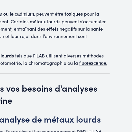
ou le
toxiques
, peuvent être
pour la
e
cadmium
ment. Certains métaux lourds peuvent s’accumuler
ment, entraînant des effets négatifs sur la santé
ion et leur rejet dans l’environnement sont
 lourds
tels que FILAB utilisent diverses méthodes
ophotométrie, la chromatographie ou la
fluorescence.
 vos besoins d'analyses
ine
l'analyse de métaux lourds
lyse, l’expertise et l’accompagnement R&D,
FILAB