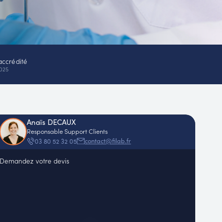
accrédité
025
Anaïs DECAUX
Responsable Support Clients
contact@filab.fr
03 80 52 32 05
Demandez votre devis