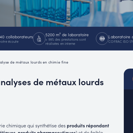
MUC
EACH
5200 m² de laboratoire
40 collaborateurs
Laboratoire 
+ 99% des prestations sont
votre écoute
COFRAC ISO 17
réalisées en interne
alyse de métaux lourds en chimie fine
analyses de métaux lourds
trie chimique qui synthétise des
produits répondant
métiques, produits pharmaceutiques
) et de faible