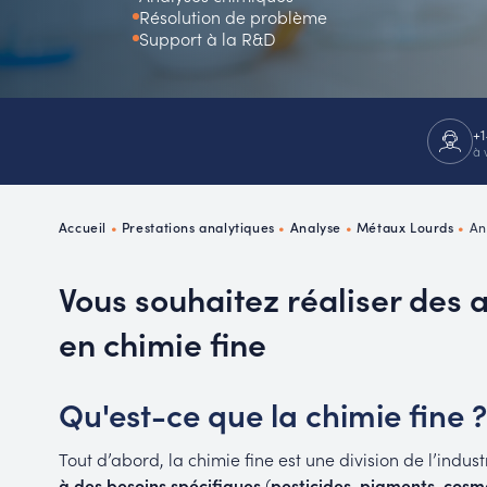
Résolution de problème
P
Support à la R&D
R
+1
à 
Accueil
•
Prestations analytiques
•
Analyse
•
Métaux Lourds
•
An
Vous souhaitez réaliser des 
en chimie fine
Qu'est-ce que la chimie fine ?
Tout d’abord, la chimie fine est une division de l’indus
à des besoins spécifiques
(
pesticides, pigments, cos