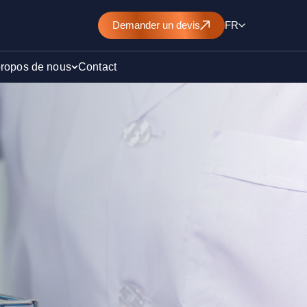
Demander
un devis
FR
propos de nous
Contact
d’un
nt de
)
ollution