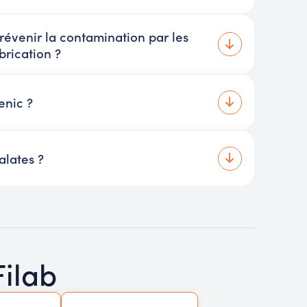
évenir la contamination par les
brication ?
enic ?
alates ?
Filab