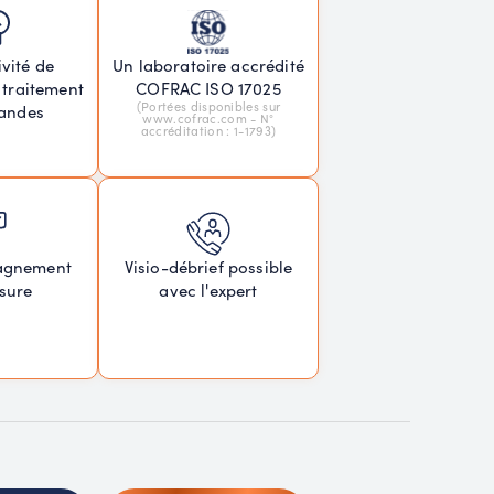
vité de
Un laboratoire accrédité
 traitement
COFRAC ISO 17025
(Portées disponibles sur
andes
www.cofrac.com - N°
accréditation : 1-1793)
agnement
Visio-débrief possible
sure
avec l'expert