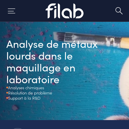
Aller
au
contenu
Analyse de métaux
lourds dans le
maquillage en
laboratoire
Analyses chimiques
Résolution de problème
Support à la R&D