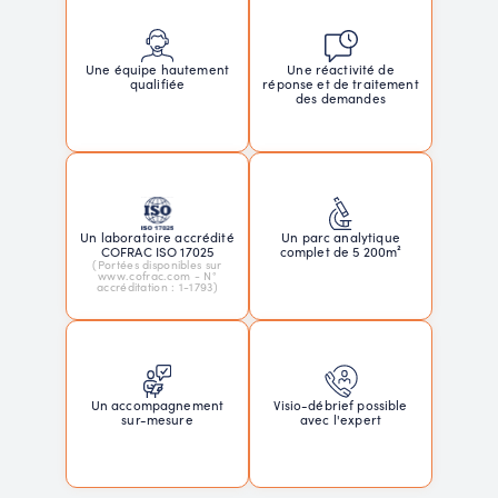
Une réactivité de
Une équipe hautement
réponse et de traitement
qualifiée
des demandes
Un laboratoire accrédité
Un parc analytique
COFRAC ISO 17025
complet de 5 200m²
(Portées disponibles sur
www.cofrac.com - N°
accréditation : 1-1793)
Un accompagnement
Visio-débrief possible
sur-mesure
avec l'expert