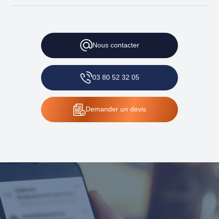
Nous
contacter
03 80 52 32 05
Demander
un devis