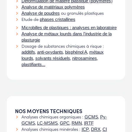
Deformulation de matière plastique (polymères)
Analyse de matériaux polymères
ou granulés plastiques
Analyse de poudres
Etude de
phases cristallines
Microbilles de plastiques : analyses en laboratoire
Analyse de métaux lourds dans l'industrie de la
plasturgie
Dosage de substances chimiques à risque :
,
,
,
additifs
anti-oxydants
bisphénol A
métaux
,
,
,
lourds
solvants résiduels
nitrosamines
plastifiants...
NOS MOYENS TECHNIQUES
Analyses chimiques organiques :
,
GCMS
Py-
,
,
,
,
GCMS
LC-MSMS
GPC
RMN
IRTF
Analyses chimiques minérales :
,
,
ICP
DRX
CI