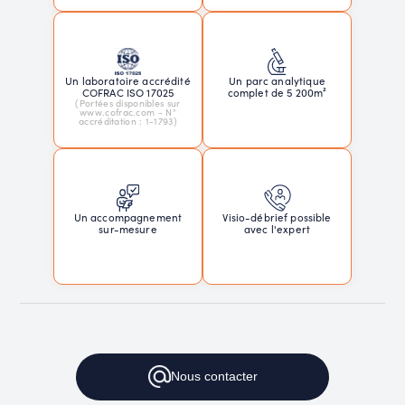
Un laboratoire accrédité
Un parc analytique
COFRAC ISO 17025
complet de 5 200m²
(Portées disponibles sur
www.cofrac.com - N°
accréditation : 1-1793)
Un accompagnement
Visio-débrief possible
sur-mesure
avec l'expert
Nous
contacter