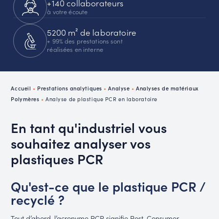
+140 collaborateurs
à votre écoute
5200 m² de laboratoire
+ 99% des prestations sont
réalisées en interne
Accueil
•
Prestations analytiques
•
Analyse
•
Analyses de matériaux
Polymères
•
Analyse de plastique PCR en laboratoire
En tant qu'industriel vous
souhaitez analyser vos
plastiques PCR
Qu'est-ce que le plastique PCR /
recyclé ?
Tout d’abord, l’acronyme PCR signifie Post-Consumer