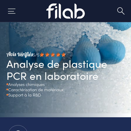
Aller
au
contenu
5/5
Analyse de plastique
PCR en laboratoire
Analyses chimiques
Caractérisation de matériaux
Support à la R&D