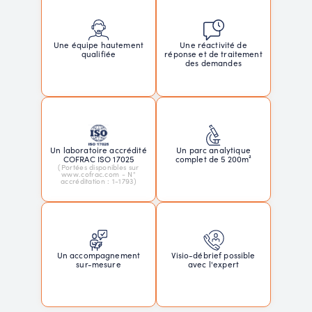
Une réactivité de
Une équipe hautement
réponse et de traitement
qualifiée
des demandes
Un laboratoire accrédité
Un parc analytique
COFRAC ISO 17025
complet de 5 200m²
(Portées disponibles sur
www.cofrac.com - N°
accréditation : 1-1793)
Un accompagnement
Visio-débrief possible
sur-mesure
avec l'expert