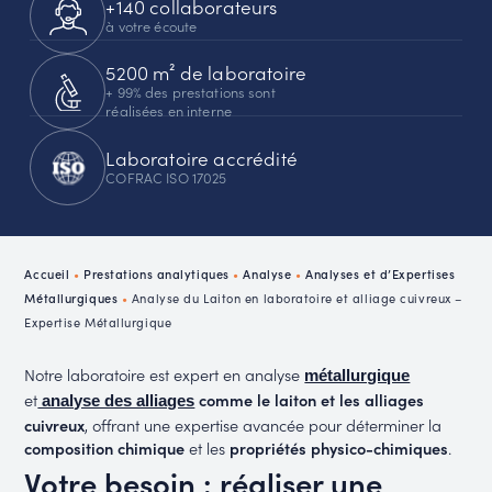
+140 collaborateurs
à votre écoute
5200 m² de laboratoire
+ 99% des prestations sont
réalisées en interne
Laboratoire accrédité
COFRAC ISO 17025
Accueil
•
Prestations analytiques
•
Analyse
•
Analyses et d’Expertises
Métallurgiques
•
Analyse du Laiton en laboratoire et alliage cuivreux –
Expertise Métallurgique
Notre laboratoire est expert en analyse
métallurgique
et
comme le laiton et les alliages
analyse des alliages
cuivreux
, offrant une expertise avancée pour déterminer la
composition chimique
et les
propriétés physico-chimiques
.
Votre besoin : réaliser une