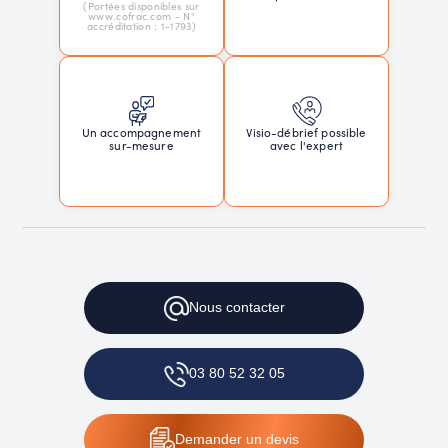
(Portées disponibles sur
www.cofrac.com - N°
accréditation : 1-1793)
Un accompagnement
Visio-débrief possible
sur-mesure
avec l'expert
Nous
contacter
03 80 52 32 05
Demander
un devis