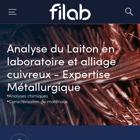
Aller
au
contenu
Analyse du Laiton en
laboratoire et alliage
cuivreux - Expertise
Métallurgique
Analyses chimiques
Caractérisation de matériaux