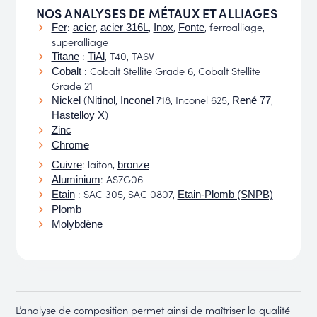
NOS ANALYSES DE MÉTAUX ET ALLIAGES
:
,
,
,
, ferroalliage,
Fer
acier
acier 316L
Inox
Fonte
superalliage
:
, T40, TA6V
Titane
TiAl
: Cobalt Stellite Grade 6, Cobalt Stellite
Cobalt
Grade 21
(
,
718, Inconel 625,
,
Nickel
Nitinol
Inconel
René 77
)
Hastelloy X
Zinc
Chrome
: laiton,
Cuivre
bronze
: AS7G06
Aluminium
: SAC 305, SAC 0807,
Etain
Etain-Plomb (SNPB)
Plomb
Molybdène
L’analyse de composition permet ainsi de maîtriser la qualité