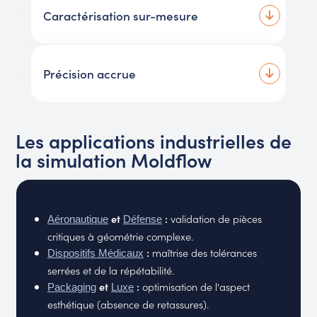
Caractérisation sur-mesure
Précision accrue
Les applications industrielles de
la simulation Moldflow
et
:
validation de pièces
Aéronautique
Défense
critiques à géométrie complexe.
:
maîtrise des tolérances
Dispositifs Médicaux
serrées et de la répétabilité.
et
:
optimisation de l'aspect
Packaging
Luxe
esthétique (absence de retassures).