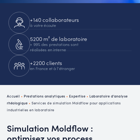
+140 collaborateurs
à votre écoute
5200 m² de laboratoire
+ 99% des prestations sont
réalisées en interne
+2200 clients
en France et à l'étranger
Accueil
•
Prestations analytiques
•
Expertise
•
Laboratoire d’analyse
rhéologique
•
Services de simulation Moldflow pour applications
industrielles en laboratoire
Simulation Moldflow :
optimisez vos process