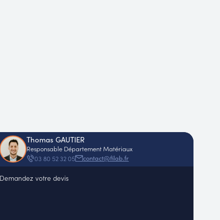
Thomas GAUTIER
Responsable Département Matériaux
contact@filab.fr
03 80 52 32 05
Demandez votre devis