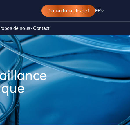
Demander
un devis
FR
propos de nous
Contact
d’un
aillance
nt de
ique
)
ollution