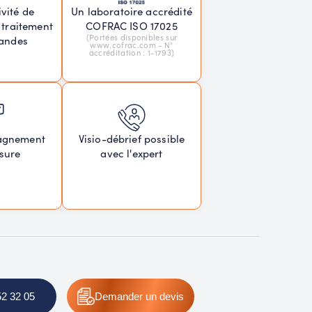
vité de
Un laboratoire accrédité
 traitement
COFRAC ISO 17025
(Portées disponibles sur
andes
www.cofrac.com - N°
accréditation : 1-1793)
agnement
Visio-débrief possible
sure
avec l'expert
52 32 05
Demander
un devis