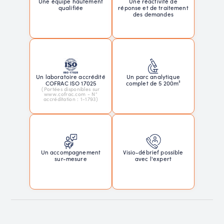
Une réactivité de
Une équipe hautement
réponse et de traitement
qualifiée
des demandes
Un laboratoire accrédité
Un parc analytique
COFRAC ISO 17025
complet de 5 200m²
(Portées disponibles sur
www.cofrac.com - N°
accréditation : 1-1793)
Un accompagnement
Visio-débrief possible
sur-mesure
avec l'expert