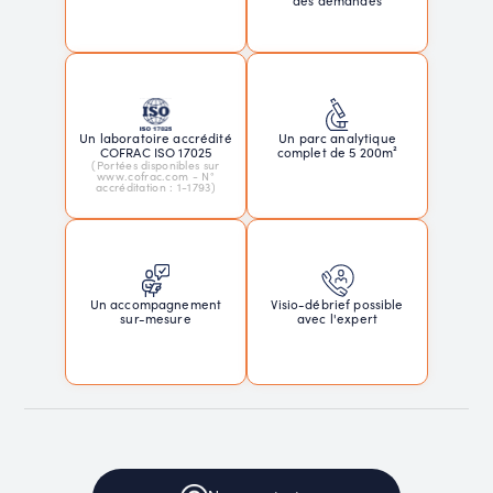
Un laboratoire accrédité
Un parc analytique
COFRAC ISO 17025
complet de 5 200m²
(Portées disponibles sur
www.cofrac.com - N°
accréditation : 1-1793)
Un accompagnement
Visio-débrief possible
sur-mesure
avec l'expert