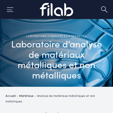
Aller
au
contenu
LABORATOIRE D'ANALYSE ET D'EXPERTISE
Laboratoire d’analyse
de matériaux
métalliques et non
métalliques
Accueil
•
Matériaux
•
Analyse de matériaux métalliques et non
métalliques