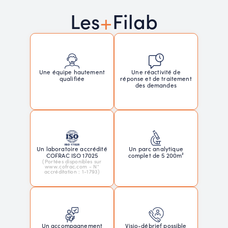
+
Les
Filab
Une réactivité de
Une équipe hautement
réponse et de traitement
qualifiée
des demandes
Un laboratoire accrédité
Un parc analytique
COFRAC ISO 17025
complet de 5 200m²
(Portées disponibles sur
www.cofrac.com - N°
accréditation : 1-1793)
Un accompagnement
Visio-débrief possible