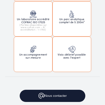
Un laboratoire accrédité
Un parc analytique
COFRAC ISO 17025
complet de 5 200m²
(Portées disponibles sur
www.cofrac.com - N°
accréditation : 1-1793)
Un accompagnement
Visio-débrief possible
sur-mesure
avec l'expert
Nous
contacter