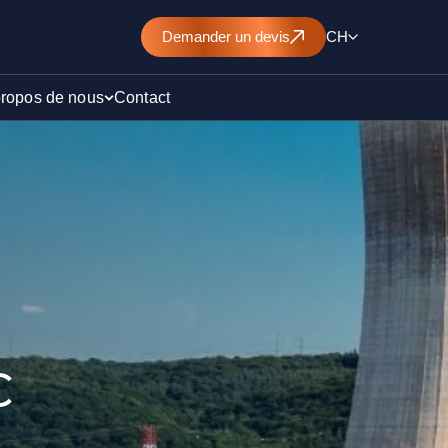
Demander
un devis
CH
propos de nous
Contact
d’un
nt de
C
)
ollution