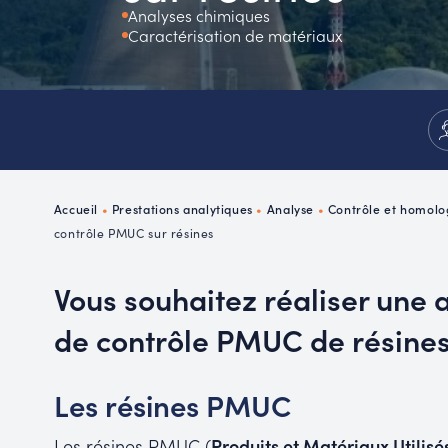
Analyses chimiques
P
Caractérisation de matériaux
R
Accueil
•
Prestations analytiques
•
Analyse
•
Contrôle et homol
contrôle PMUC sur résines
Vous souhaitez réaliser une 
de contrôle PMUC de résine
Les résines PMUC
Les résines PMUC (
Produits et Matériaux Utilisé