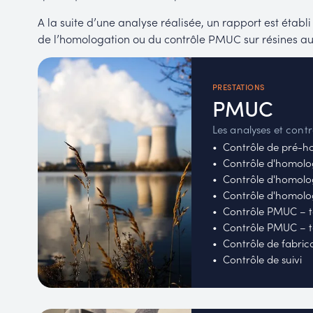
A la suite d’une analyse réalisée, un rapport est établi 
de l’homologation ou du contrôle PMUC sur résines au
PRESTATIONS
PMUC
Les analyses et contr
Contrôle de pré-ho
Contrôle d'homolog
Contrôle d'homolog
Contrôle d'homolog
Contrôle PMUC – t
Contrôle PMUC – t
Contrôle de fabric
Contrôle de suivi