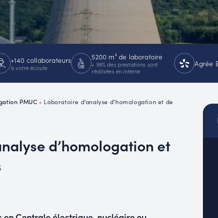
MUC
EACH
5200 m² de laboratoire
+140 collaborateurs
Agrée 
+ 99% des prestations sont
à votre écoute
réalisées en interne
ogation PMUC
•
Laboratoire d’analyse d’homologation et de
analyse d’homologation et
s
s en Centrale électrique, nucléaire ou