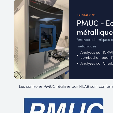
PRESTATIONS
PMUC - Ec
métallique
Analyses chimiques d
métalliques
Analyses par ICP/A
combustion pour l’
Analyses par CI s
Les contrôles PMUC réalisés par FILAB sont confor