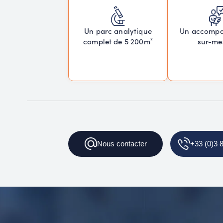
Un parc analytique
Un accomp
complet de 5 200m²
sur-me
Nous
contacter
+33 (0)3 