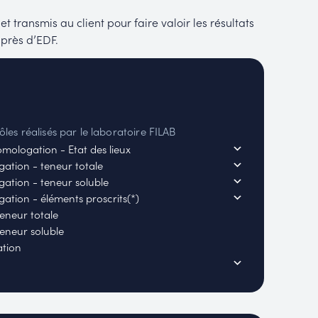
et transmis au client pour faire valoir les résultats
près d’EDF.
ôles réalisés par le laboratoire FILAB
mologation - Etat des lieux
ation - teneur totale
ation - teneur soluble
ation - éléments proscrits(*)
eneur totale
eneur soluble
ation