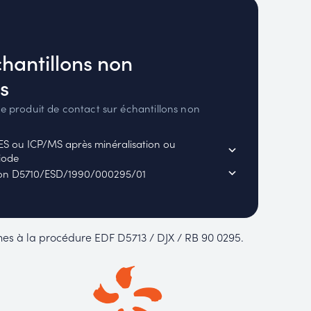
hantillons non
s
e produit de contact sur échantillons non
ES ou ICP/MS après minéralisation ou
iode
elon D5710/ESD/1990/000295/01
mes à la procédure EDF D5713 / DJX / RB 90 0295.