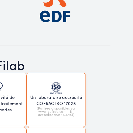
Filab
vité de
Un laboratoire accrédité
 traitement
COFRAC ISO 17025
(Portées disponibles sur
andes
www.cofrac.com - N°
accréditation : 1-1793)