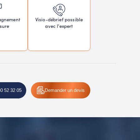
agnement
Visio-débrief possible
sure
avec l'expert
80 52 32 05
Demander
un devis