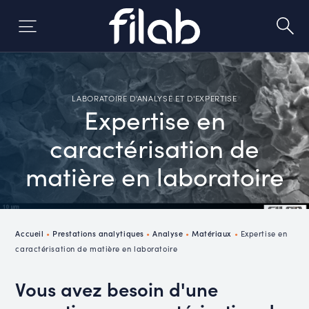
Skip
to
content
LABORATOIRE D'ANALYSE ET D'EXPERTISE
Expertise en
caractérisation de
matière en laboratoire
Accueil
•
Prestations analytiques
•
Analyse
•
Matériaux
•
Expertise en
caractérisation de matière en laboratoire
Vous avez besoin d'une