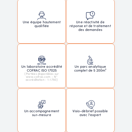
Une réactivité de
Une équipe hautement
réponse et de traitement
qualifiée
des demandes
Un laboratoire accrédité
Un parc analytique
COFRAC ISO 17025
complet de 5 200m²
(Portées disponibles sur
www.cofrac.com - N°
accréditation : 1-1793)
Un accompagnement
Visio-débrief possible
sur-mesure
avec l'expert