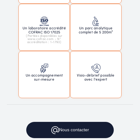
Un laboratoire accrédité
Un parc analytique
COFRAC ISO 17025
complet de 5 200m²
(Portées disponibles sur
www.cofrac.com - N°
accréditation : 1-1793)
Un accompagnement
Visio-débrief possible
sur-mesure
avec l'expert
Nous
contacter