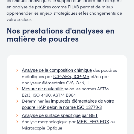
techniques analytiques. le support d’un laboratoire d’experts
en analyse de poudres comme FILAB permet de mieux
appréhender les enjeux stratégiques et les changements de
votre secteur.
Nos prestations d'analyses en
matière de poudres
des poudres
Analyse de la composition chimique
métalliques par
et/ou par
ICP-AES, ICP-MS
analyseur élémentaire C/S, O/N, H…
selon les normes ASTM
Mesure de coulabilité
B213, ISO 4490, ASTM B964,
Déterminer les
impuretés élémentaires de votre
poudre HAP selon la norme ISO 13779-3
Analyse de surface spécifique par BET
Analyse morphologique par
ou
MEB- FEG EDX
Microscopie Optique