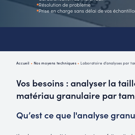
Résolution de problème
P
Prise en charge sans délai de vos échantillo
R
Accueil
•
Nos moyens techniques
•
Laboratoire d’analyses par t
Vos besoins : analyser la tail
matériau granulaire par ta
Qu’est ce que l'analyse gran