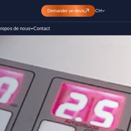
Demander
un devis
CH
propos de nous
Contact
d’un
nt de
)
ollution