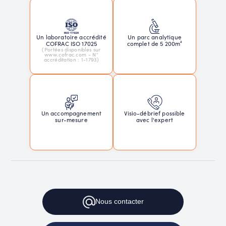
Un laboratoire accrédité
Un parc analytique
COFRAC ISO 17025
complet de 5 200m²
(Portées disponibles sur
www.cofrac.com - N°
accréditation : 1-1793)
Un accompagnement
Visio-débrief possible
sur-mesure
avec l'expert
Nous
contacter