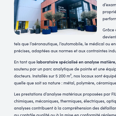
d’exami
proprié
perform
Grâce à
devient
tels que l’aéronautique, l’automobile, le médical ou en
précises, adaptées aux normes et aux contraintes indus
laboratoire spécialisé en analyse matière
En tant que
soutenu par un parc analytique de pointe et une équip
docteurs. Installés sur 5 200 m², nos locaux sont équip
quelle que soit sa nature : métal, polymère, céramique
Les prestations d’analyse matériaux proposées par FIL
chimiques, mécaniques, thermiques, électriques, opt
analyses contribuent à la compréhension des défaillan
au contrôle qualité ou à la mise en conformité régleme