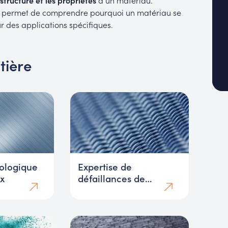
structure et les propriétés
d’un matériau.
lle permet de comprendre pourquoi un matériau se
r des applications spécifiques.
tière
ologique
Expertise de
x
défaillances de
matériaux : rupture,
décollement, pollution,
dégradation, corrosion,
adhérence