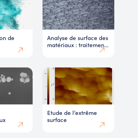
ion de
Analyse de surface des
matériaux : traitement
de surface, nombre de
couches, dépôt, état de
surface
Etude de l’extrême
ux
surface