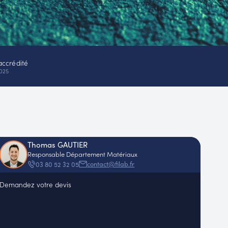
accrédité
025
Thomas GAUTIER
Responsable Département Matériaux
contact@filab.fr
03 80 52 32 05
Demandez votre devis