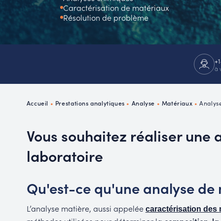
Caractérisation de matériaux
P
Résolution de problème
R
+1
à 
Accueil
•
Prestations analytiques
•
Analyse
•
Matériaux
•
Analys
Vous souhaitez réaliser une 
laboratoire
Qu'est-ce qu'une analyse de 
L’analyse matière, aussi appelée
caractérisation des