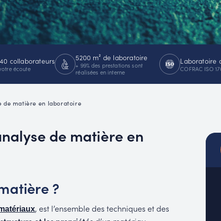
MUC
EACH
5200 m² de laboratoire
40 collaborateurs
Laboratoire 
+ 99% des prestations sont
votre écoute
COFRAC ISO 17
réalisées en interne
e de matière en laboratoire
analyse de matière en
matière ?
, est l’ensemble des techniques et des
 matériaux