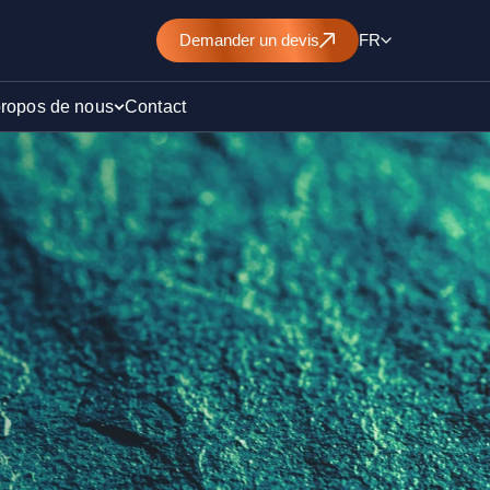
Demander
un devis
FR
propos de nous
Contact
d’un
nt de
)
ollution