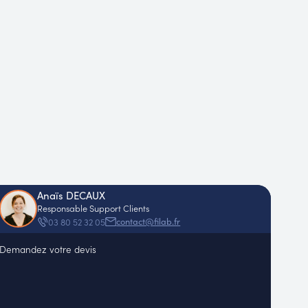
Anaïs DECAUX
Responsable Support Clients
contact@filab.fr
03 80 52 32 05
Demandez votre devis