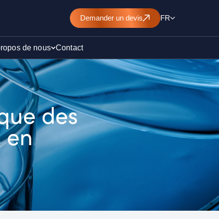
Demander
un devis
FR
propos de nous
Contact
ique des
d’un
nt de
 en
)
ollution