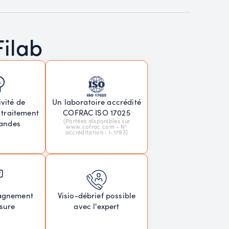
Filab
vité de
Un laboratoire accrédité
 traitement
COFRAC ISO 17025
(Portées disponibles sur
andes
www.cofrac.com - N°
accréditation : 1-1793)
agnement
Visio-débrief possible
sure
avec l'expert