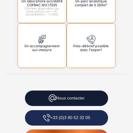
Un laboratoire accrédité
Un parc analytique
COFRAC ISO 17025
complet de 5 200m²
(Portées disponibles sur
www.cofrac.com - N°
accréditation : 1-1793)
Un accompagnement
Visio-débrief possible
sur-mesure
avec l'expert
Nous contacter
+33 (0)3 80 52 32 05