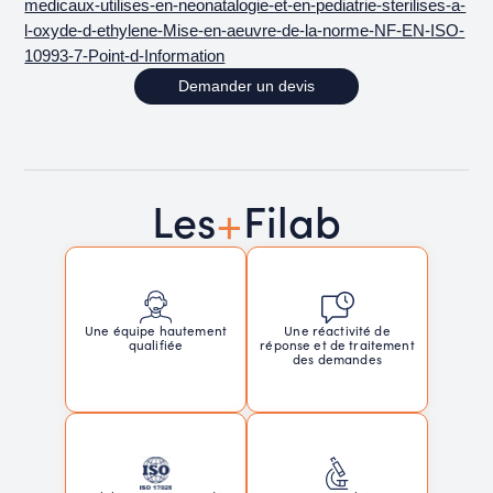
medicaux-utilises-en-neonatalogie-et-en-pediatrie-sterilises-a-
l-oxyde-d-ethylene-Mise-en-aeuvre-de-la-norme-NF-EN-ISO-
10993-7-Point-d-Information
Demander un devis
+
Les
Filab
Une réactivité de
Une équipe hautement
réponse et de traitement
qualifiée
des demandes