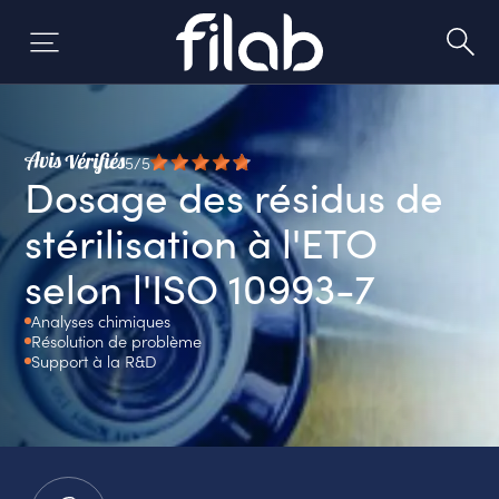
Skip
to
content
5/5
Dosage des résidus de
stérilisation à l'ETO
selon l'ISO 10993-7
Analyses chimiques
Résolution de problème
Support à la R&D