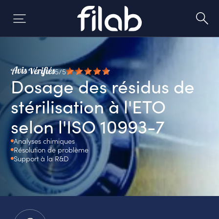
Skip
to
content
5/5
Dosage des résidus de
stérilisation à l'ETO
selon l'ISO 10993-7
Analyses chimiques
Résolution de problème
Support à la R&D