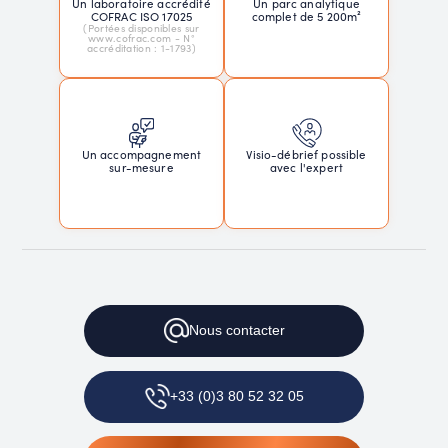
Un laboratoire accrédité
Un parc analytique
COFRAC ISO 17025
complet de 5 200m²
(Portées disponibles sur
www.cofrac.com - N°
accréditation : 1-1793)
Un accompagnement
Visio-débrief possible
sur-mesure
avec l'expert
Nous
contacter
+33 (0)3 80 52 32 05