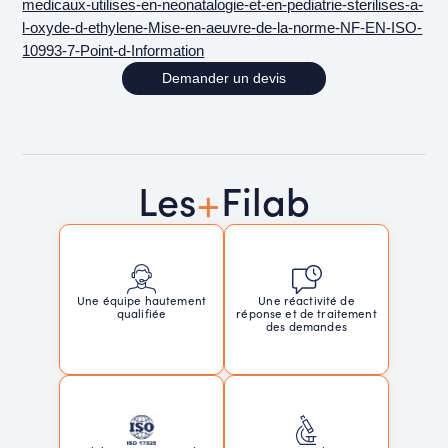
medicaux-utilises-en-neonatalogie-et-en-pediatrie-sterilises-a-
l-oxyde-d-ethylene-Mise-en-aeuvre-de-la-norme-NF-EN-ISO-
10993-7-Point-d-Information
Demander un devis
+
Les
Filab
Une réactivité de
Une équipe hautement
réponse et de traitement
qualifiée
des demandes